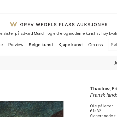
sialister på Edvard Munch, og eldre og moderne kunst av høy kvali
re
Preview
Selge kunst
Kjøpe kunst
Om oss
J
Thaulow, Fr
Fransk land
Olje på lerret
61x82
Signert nede t.