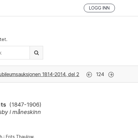
LOGG INN
tet.
ubileumsauksjonen 1814-2014, del 2
124
its
(
1847-1906
)
sby i måneskinn
h.: Frits Thaulow.