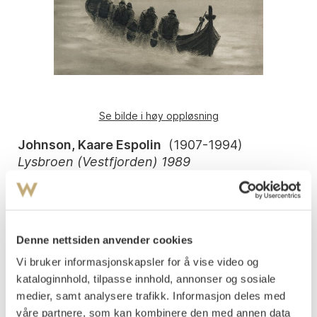
Se bilde i høy oppløsning
Johnson, Kaare Espolin
(
1907-1994
)
Lysbroen (Vestfjorden) 1989
Litografi med håndkolorering
54,5x72
Signert og datert nede t.h.: Espolin Johnson -89
Denne nettsiden anvender cookies
Nummerert nede t.v.: HC 23/30. Påtegnet med tittel og
påtegnet nede t.v.: "Lysbroen" (Vestfjorden) Lito med
Vi bruker informasjonskapsler for å vise video og
håndlaveringer -. Påtegnet med dedikasjon nede på arket.
kataloginnhold, tilpasse innhold, annonser og sosiale
Fra 1988.
medier, samt analysere trafikk. Informasjon deles med
våre partnere, som kan kombinere den med annen data
Vurdering