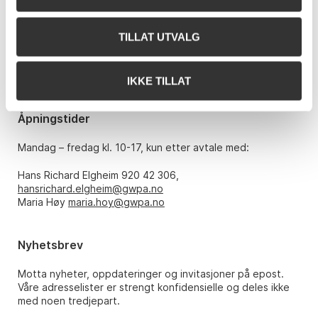
Grev Wedels Plass Auksjoner AS
Bankplassen 1A
0151 Oslo
TILLAT UTVALG
Telefon: 22 86 21 86
E-post:
post@gwpa.no
IKKE TILLAT
Åpningstider
Mandag – fredag kl. 10-17, kun etter avtale med:
Hans Richard Elgheim 920 42 306,
hansrichard.elgheim@gwpa.no
Maria Høy
maria.hoy@gwpa.no
Nyhetsbrev
Motta nyheter, oppdateringer og invitasjoner på epost.
Våre adresselister er strengt konfidensielle og deles ikke
med noen tredjepart.