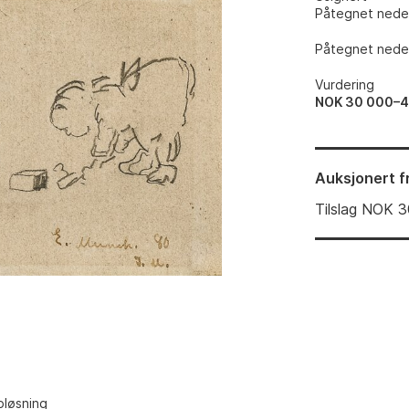
Påtegnet nede t
Påtegnet nede t
Vurdering
NOK 30 000–
Auksjonert
f
Tilslag
NOK
3
pløsning