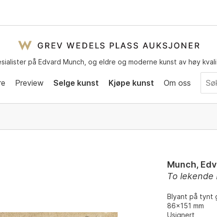
sialister på Edvard Munch, og eldre og moderne kunst av høy kvali
re
Preview
Selge kunst
Kjøpe kunst
Om oss
Munch, Edv
To lekende
Blyant på tynt 
86x151 mm
Usignert