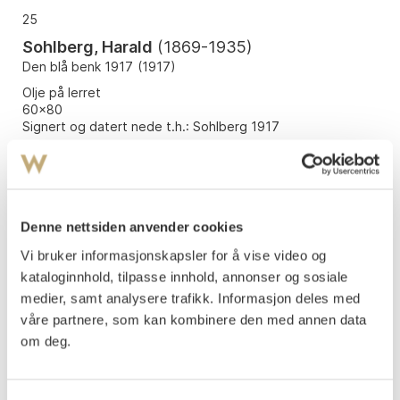
25
Sohlberg, Harald
(
1869-1935
)
Den blå benk 1917
(
1917
)
Olje på lerret
60x80
Signert og datert nede t.h.: Sohlberg 1917
Vurdering
Tilslag
NOK
680 000
Denne nettsiden anvender cookies
Vi bruker informasjonskapsler for å vise video og
kataloginnhold, tilpasse innhold, annonser og sosiale
medier, samt analysere trafikk. Informasjon deles med
våre partnere, som kan kombinere den med annen data
om deg.