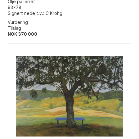
Olje på lerret
93x78
Signert nede t.v.: C Krohg
Vurdering
Tilslag
NOK
370 000