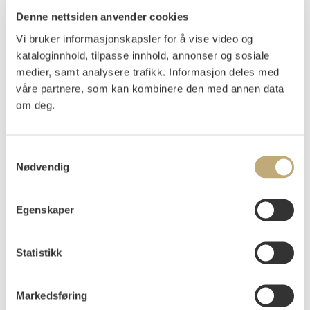
Munch, Edvard
(
1863-1944
)
Denne nettsiden anvender cookies
Hopfenblüte (1902)
Vi bruker informasjonskapsler for å vise video og
Radering trykket i brunlig på beige velin
kataloginnhold, tilpasse innhold, annonser og sosiale
Arket: 325x445 mm, Motivet: 123x239 mm
medier, samt analysere trafikk. Informasjon deles med
Signert med blyant nede t.h.: Edv. Munch
våre partnere, som kan kombinere den med annen data
Trykkerens signatur med blyant nede t.v.: O Felsing Berlin
om deg.
gdr.
Woll 183
Samtykkevalg
Nødvendig
Vurdering
NOK 70 000–90 000
USD 6 500–8 400
EUR 6 000–7 700
Egenskaper
Auksjonert
lørdag 16. desember 2023 kl 15:00
Statistikk
Tilslag
NOK
95 000
Markedsføring