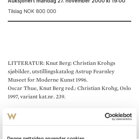
Auksjonert
mandag 27. november 2000 kl 19:00
Tilslag
NOK
800 000
LITTERATUR: Knut Berg: Christian Krohgs
sjøbilder, utstillingskatalog Astrup Fearnley
Museet for Moderne Kunst 1996.
Oscar Thue, Knut Berg red.: Christian Krohg, Oslo
1997, variant kat.nr. 239.
Ingen annen maler i norsk kunst har som Krohg
maktet å skildre sjømannens liv, både ombord og
på land. I sine bilder har han levendegjort for oss
sjømannens slit og det hårdføre, ofte farefulle liv
Denne nettsiden anvender cookies