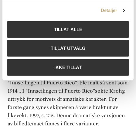
Krohg seg fra det solfylt hverdagslige til det mørkt
dramatiske. I 1893 tok han temaet opp med ny
Detaljer
modell og en noe endret komposisjon, en
komposisjon som har gått under navnet I
TILLAT ALLE
bestikklugaren. Her er modellen fremstilt
sittende, han støtter draftet med høyre arm, fører
TILLAT UTVALG
tommelfingeren opp mot munnen og holder
draftrullen med sin utstrakte venstre hånd. Også
av denne 1893-versjonen finnes det en rekke
IKKE TILLAT
replikker og varianter. Den mest kjente varianten,
"Innseilingen til Puerto Rico", ble malt så sent som
1914... I "Innseilingen til Puerto Rico"søkte Krohg
uttrykk for motivets dramatiske karakter. For
første gang synes skipperen å være brakt ut av
likevekt. 1997, s. 215. Denne dramatiske versjonen
av billedtemaet finnes i flere varianter.