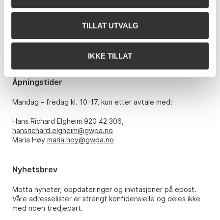
Grev Wedels Plass Auksjoner AS
Bankplassen 1A
0151 Oslo
TILLAT UTVALG
Telefon: 22 86 21 86
E-post:
post@gwpa.no
IKKE TILLAT
Åpningstider
Mandag – fredag kl. 10-17, kun etter avtale med:
Hans Richard Elgheim 920 42 306,
hansrichard.elgheim@gwpa.no
Maria Høy
maria.hoy@gwpa.no
Nyhetsbrev
Motta nyheter, oppdateringer og invitasjoner på epost.
Våre adresselister er strengt konfidensielle og deles ikke
med noen tredjepart.