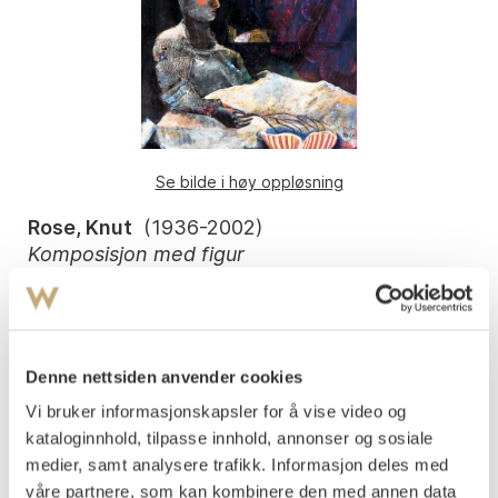
Se bilde i høy oppløsning
Rose, Knut
(
1936-2002
)
Komposisjon med figur
Olje på lerret
115x85
Signert nede t.h.: Knut Rose
Denne nettsiden anvender cookies
Signert og datert på baksiden av lerretet: "Knut Rose
1990", samt påtegnet med dedikasjon på baksiden, på
Vi bruker informasjonskapsler for å vise video og
blindrammen: "Til Berndt fra Knut".
kataloginnhold, tilpasse innhold, annonser og sosiale
PROVENIENS: Greve Berndt Stackelberg, Sverige.
medier, samt analysere trafikk. Informasjon deles med
våre partnere, som kan kombinere den med annen data
Vurdering