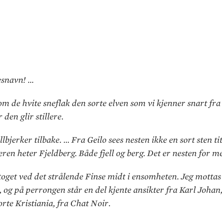
esnavn! …
m de hvite sneflak den sorte elven som vi kjenner snart fra 
den glir stillere.
llbjerker tilbake. … Fra Geilo sees nesten ikke en sort sten t
Eieren heter Fjeldberg. Både fjell og berg. Det er nesten for m
oget ved det strålende Finse midt i ensomheten. Jeg mottas 
 og på perrongen står en del kjente ansikter fra Karl Johan
orte Kristiania, fra Chat Noir.