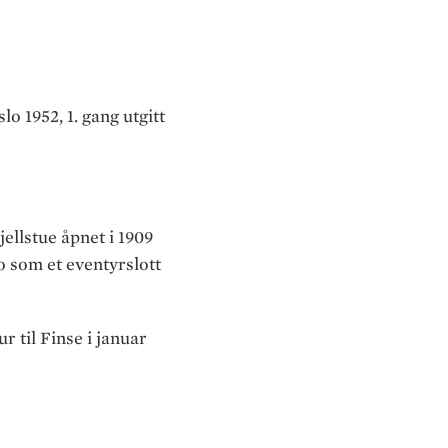
slo 1952, 1. gang utgitt
jellstue åpnet i 1909
o som et eventyrslott
r til Finse i januar