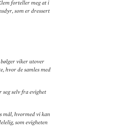
Klem forteller meg at i
nsdyr, som er dressert
 bølger viker utover
rte, hvor de samles med
r seg selv fra evighet
oss mål, hvormed vi kan
delelig, som evigheten