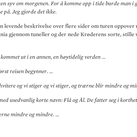
ken syv om morgenen. For å komme opp i tide burde man i g
 på. Jeg gjorde det ikke.
n levende beskrivelse over flere sider om turen oppover 
nia gjennom tuneller og der nede Krøderens sorte, stille
kommet ut i en annen, en høytidelig verden ...
ørst reisen begynner. …
hvitere og vi stiger og vi stiger, og trærne blir mindre og m
med usedvanlig korte navn: Flå og Ål. De fatter seg i korthet
rærne mindre og mindre. …