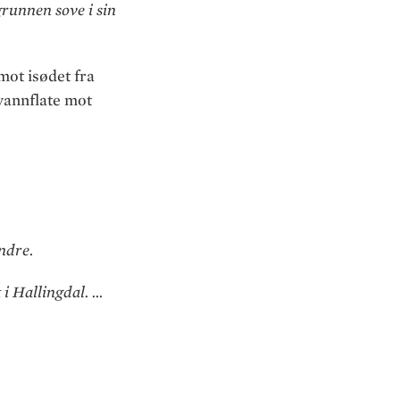
runnen sove i sin
mot isødet fra
 vannflate mot
indre.
 i Hallingdal. …