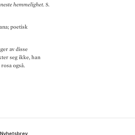
g eneste hemmelighet.
S.
ana; poetisk
ger av disse
ter seg ikke, han
 rosa også.
Nyhetsbrev