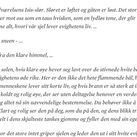
lværelsens Isis-slør. Sløret er løftet og gåten er løst. Det s
ger mot oss som en taus hvisken, som en lydløs tone, der glir
alt, hvori vår sjel lever evighetens liv. …
 sneen - …
ra den klare himmel, …
olen, hvis klare øye hever seg lavt over de stivnede hvite b
ighetens øde rike. Her er den ikke det hete flammende bål, 
nneskene lever sitt korte liv, og hvis brann er så sterk at in
 koldt og rolig øye, der ser uten deltagelse henover en verd
 og altet nå sin uavvendelige bestemmelse. Du behøver ikke
Klart og rolig ser den på deg, som du på den, og dens blikk tr
helt i dens skjulteste tankes gjemme og fyller den med sin eg
 det store intet griper sjelen og leder den ut i sitt hvite ev