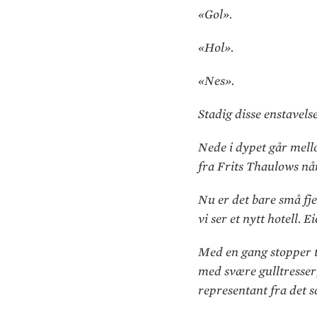
«Gol».
«Hol».
«Nes».
Stadig disse enstavels
Nede i dypet går mello
fra Frits Thaulows når 
Nu er det bare små fje
vi ser et nytt hotell. 
Med en gang stopper t
med svære gulltresser,
representant fra det s