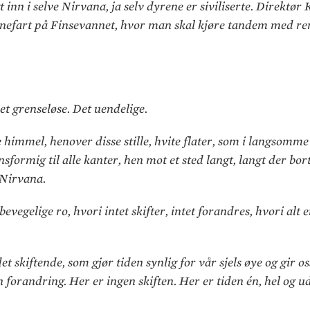
t inn i selve Nirvana, ja selv dyrene er siviliserte. Direktør 
anefart på Finsevannet, hvor man skal kjøre tandem med re
det grenseløse. Det uendelige.
immel, henover disse stille, hvite flater, som i langsomme
ensformig til alle kanter, hen mot et sted langt, langt der bo
 Nirvana.
evegelige ro, hvori intet skifter, intet forandres, hvori alt e
et skiftende, som gjør tiden synlig for vår sjels øye og gir 
 forandring. Her er ingen skiften. Her er tiden én, hel og u