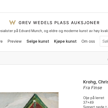
sialister på Edvard Munch, og eldre og moderne kunst av høy kvali
re
Preview
Selge kunst
Kjøpe kunst
Om oss
Krohg, Chri
Fra Finse
Olje på lerret
37x49
Signert nede t.