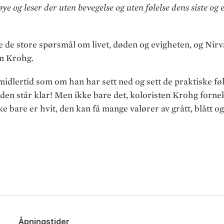
 øye og leser der uten bevegelse og uten følelse dens siste o
te de store spørsmål om livet, døden og evigheten, og Nirv
an Krohg.
imidlertid som om han har sett ned og sett de praktiske føl
en står klar! Men ikke bare det, koloristen Krohg fornek
e bare er hvit, den kan få mange valører av grått, blått og
Åpningstider