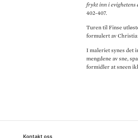
frykt inn i evighetens
402-407.
Turen til Finse utløs
formulert av Christi
I maleriet synes det 
mengdene av sne, spad
formidler at sneen ikk
Kontakt oss