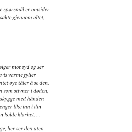
tore spørsmål er omsider
 sakte gjennom altet,
ølger mot syd og ser
hvis varme fyller
tet øye tåler å se den.
en som stivner i døden,
 å skygge med hånden
enger like inn i din
en kolde klarhet. …
ige, her ser den uten