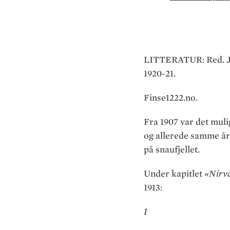
LITTERATUR: Red. Jo
1920-21.
Finse1222.no.
Fra 1907 var det mulig
og allerede samme år 
på snaufjellet.
Under kapitlet
«Nirva
1913:
I