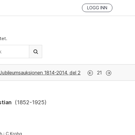
LOGG INN
tet.
Jubileumsauksjonen 1814-2014, del 2
21
stian
(
1852-1925
)
h.: C Krohg