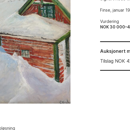
Finse, januar 1
Vurdering
NOK 30 000–
Auksjonert
m
Tilslag
NOK
4
pløsning