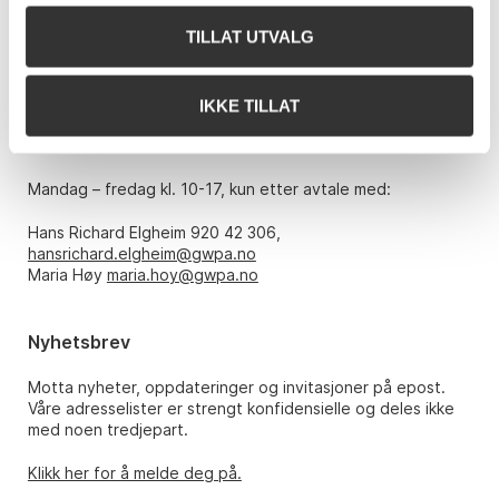
0151 Oslo
TILLAT UTVALG
Telefon: 22 86 21 86
E-post:
post@gwpa.no
IKKE TILLAT
Åpningstider
Mandag – fredag kl. 10-17, kun etter avtale med:
Hans Richard Elgheim 920 42 306,
hansrichard.elgheim@gwpa.no
Maria Høy
maria.hoy@gwpa.no
Nyhetsbrev
Motta nyheter, oppdateringer og invitasjoner på epost.
Våre adresselister er strengt konfidensielle og deles ikke
med noen tredjepart.
Klikk her for å melde deg på.