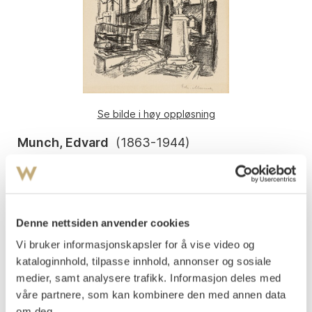
Se bilde i høy oppløsning
Munch, Edvard
(
1863-1944
)
P.A. Munchs grav i Roma
Litografi trykket i svart på tynt gulhvitt papir
Arket: 376-380x278-284 mm Motivet: 270x215 mm
Signert med blyant nede t.h.: Edv. Munch
Denne nettsiden anvender cookies
1927
Vi bruker informasjonskapsler for å vise video og
Woll 680.
kataloginnhold, tilpasse innhold, annonser og sosiale
medier, samt analysere trafikk. Informasjon deles med
Vurdering
våre partnere, som kan kombinere den med annen data
NOK 15 000–20 000
om deg.