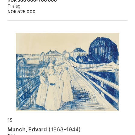
NOK 500 000–700 000
Tilslag
NOK
525 000
15
Munch, Edvard
(
1863-1944
)