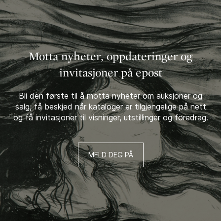
Motta nyheter, oppdateringer og
invitasjoner på epost
Bli den første til å motta nyheter om auksjoner og
salg, få beskjed når kataloger er tilgjengelige på nett
og få invitasjoner til visninger, utstillinger og foredrag.
MELD DEG PÅ