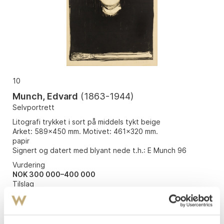
10
Munch, Edvard
(
1863-1944
)
Selvportrett
Litografi trykket i sort på middels tykt beige
Arket: 589x450 mm. Motivet: 461x320 mm.
papir
Signert og datert med blyant nede t.h.: E Munch 96
Vurdering
NOK 300 000–400 000
Tilslag
NOK
560 000