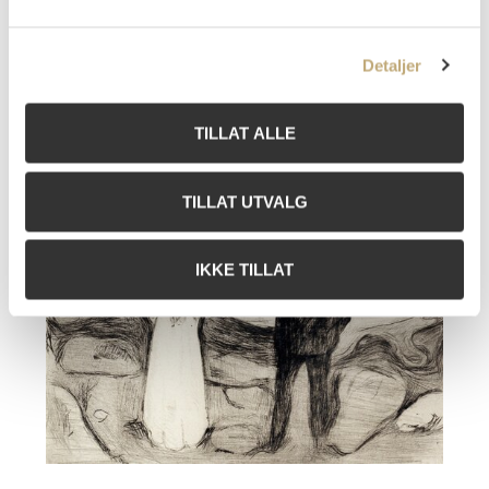
Påtegnet med blyant nede t.v.: Von ersten 30 Dr S.
Vurdering
NOK 150 000–200 000
Detaljer
Tilslag
NOK
150 000
TILLAT ALLE
TILLAT UTVALG
IKKE TILLAT