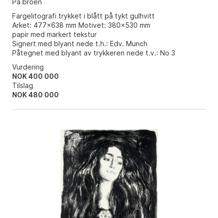
På broen
Fargelitografi trykket i blått på tykt gulhvitt
Arket: 477x638 mm Motivet: 380x530 mm
papir med markert tekstur
Signert med blyant nede t.h.: Edv. Munch
Påtegnet med blyant av trykkeren nede t.v.: No 3
Vurdering
NOK 400 000
Tilslag
NOK
480 000