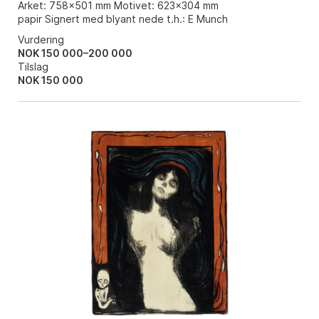
Arket: 758x501 mm Motivet: 623x304 mm
papir Signert med blyant nede t.h.: E Munch
Vurdering
NOK 150 000–200 000
Tilslag
NOK
150 000