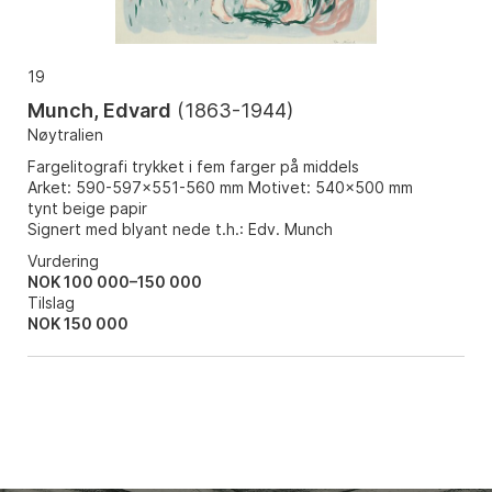
19
Munch, Edvard
(
1863-1944
)
Nøytralien
Fargelitografi trykket i fem farger på middels
Arket: 590-597x551-560 mm Motivet: 540x500 mm
tynt beige papir
Signert med blyant nede t.h.: Edv. Munch
Vurdering
NOK 100 000–150 000
Tilslag
NOK
150 000