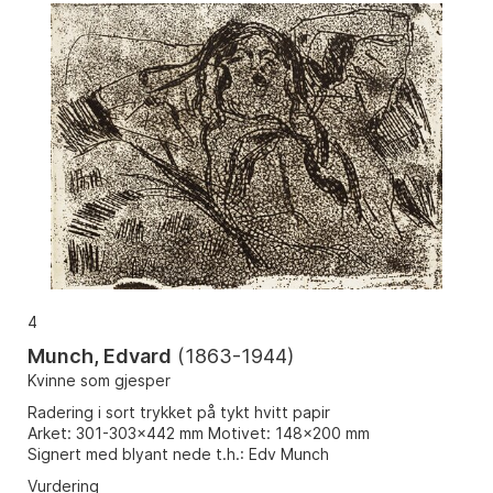
4
Munch, Edvard
(
1863-1944
)
Kvinne som gjesper
Radering i sort trykket på tykt hvitt papir
Arket: 301-303x442 mm Motivet: 148x200 mm
Signert med blyant nede t.h.: Edv Munch
Vurdering