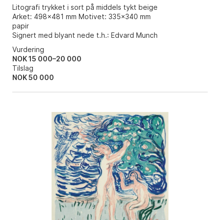
Litografi trykket i sort på middels tykt beige
Arket: 498x481 mm Motivet: 335x340 mm
papir
Signert med blyant nede t.h.: Edvard Munch
Vurdering
NOK 15 000–20 000
Tilslag
NOK
50 000