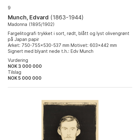
9
Munch, Edvard
(
1863-1944
)
Madonna
(
1895/1902
)
Fargelitografi trykket i sort, rødt, blått og lyst olivengrønt
på Japan papir
Arket: 750-755x530-537 mm Motivet: 603x442 mm
Signert med blyant nede t.h.: Edv Munch
Vurdering
NOK 3 000 000
Tilslag
NOK
5 000 000