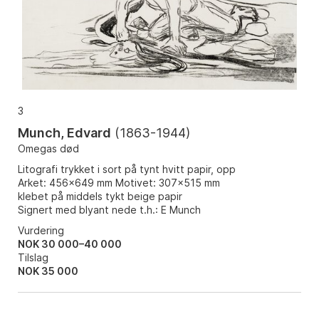
3
Munch, Edvard
(
1863-1944
)
Omegas død
Litografi trykket i sort på tynt hvitt papir, opp
Arket: 456x649 mm Motivet: 307x515 mm
klebet på middels tykt beige papir
Signert med blyant nede t.h.: E Munch
Vurdering
NOK 30 000–40 000
Tilslag
NOK
35 000