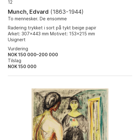
12
Munch, Edvard
(
1863-1944
)
To mennesker. De ensomme
Radering trykket i sort på tykt beige papir
Arket: 307x443 mm Motivet: 153x215 mm
Usignert
Vurdering
NOK 150 000–200 000
Tilslag
NOK
150 000