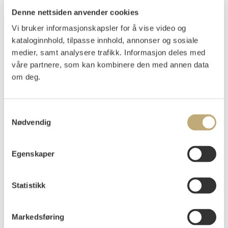
Denne nettsiden anvender cookies
Vi bruker informasjonskapsler for å vise video og
kataloginnhold, tilpasse innhold, annonser og sosiale
medier, samt analysere trafikk. Informasjon deles med
våre partnere, som kan kombinere den med annen data
om deg.
Samtykkevalg
Nødvendig
11
Egenskaper
Munch, Edvard
(
1863-1944
)
Dame i sort
Statistikk
Tresnitt trykket i sort på middels tykt grå-hvitt
Arket: 649x489 mm Motivet: 550x342 mm
papir
Markedsføring
Signert med blyant nede t.h.: Edv Munch