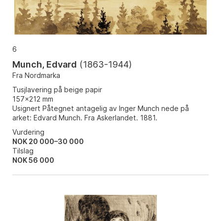
6
Munch, Edvard
(
1863-1944
)
Fra Nordmarka
Tusjlavering på beige papir
157x212 mm
Usignert Påtegnet antagelig av Inger Munch nede på
arket: Edvard Munch. Fra Askerlandet. 1881.
Vurdering
NOK 20 000–30 000
Tilslag
NOK
56 000