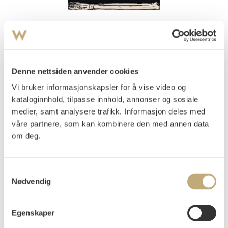
11
Munch, Edvard
(
1863-1944
)
Selvportrett
(
1895
)
Litografi trykket i svart på tynt kinapapir
Denne nettsiden anvender cookies
Arket: 443x310 mm Motivet: 443x310 mm
Signert med blyant nede t.h.: E Munch
Vi bruker informasjonskapsler for å vise video og
kataloginnhold, tilpasse innhold, annonser og sosiale
Vurdering
NOK 500 000–700 000
USD 54 000–75 600
medier, samt analysere trafikk. Informasjon deles med
EUR 48 700–68 100
våre partnere, som kan kombinere den med annen data
Tilslag
om deg.
NOK
500 000
Samtykkevalg
Nødvendig
Egenskaper