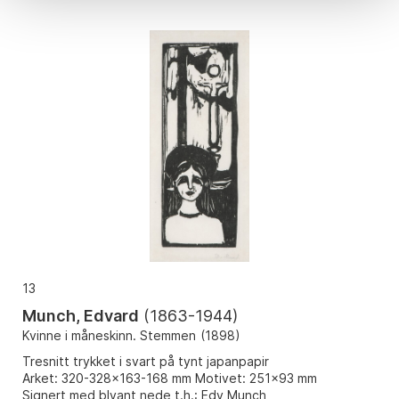
13
Munch, Edvard
(
1863-1944
)
Kvinne i måneskinn. Stemmen
(
1898
)
Tresnitt trykket i svart på tynt japanpapir
Arket: 320-328x163-168 mm Motivet: 251x93 mm
Signert med blyant nede t.h.: Edv Munch