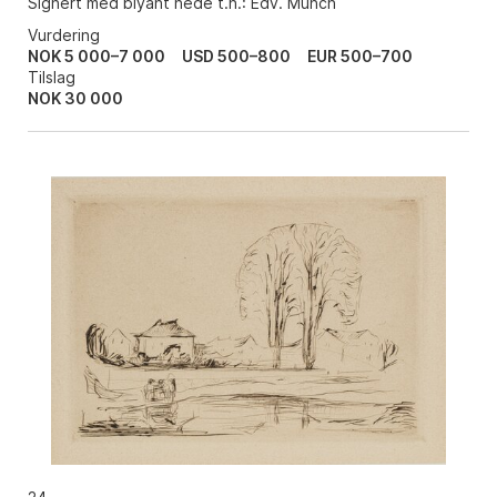
Signert med blyant nede t.h.: Edv. Munch
Vurdering
NOK 5 000–7 000
USD 500–800
EUR 500–700
Tilslag
NOK
30 000