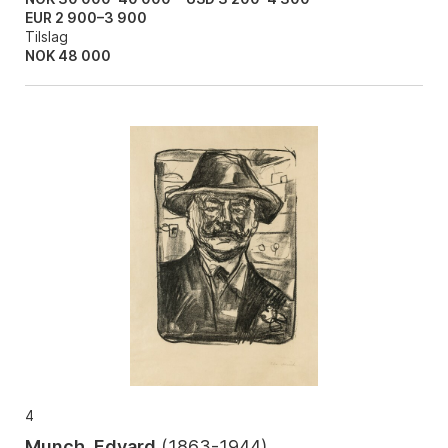
EUR 2 900–3 900
Tilslag
NOK
48 000
4
Munch, Edvard
(
1863-1944
)