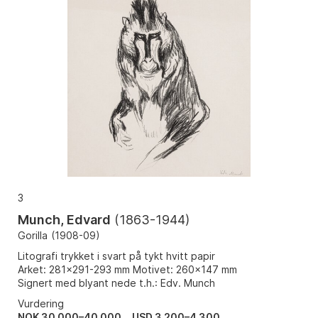
3
Munch, Edvard
(
1863-1944
)
Gorilla
(
1908-09
)
Litografi trykket i svart på tykt hvitt papir
Arket: 281x291-293 mm Motivet: 260x147 mm
Signert med blyant nede t.h.: Edv. Munch
Vurdering
NOK 30 000–40 000
USD 3 200–4 300