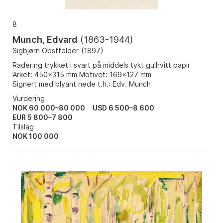
8
Munch, Edvard
(
1863-1944
)
Sigbjørn Obstfelder
(
1897
)
Radering trykket i svart på middels tykt gulhvitt papir
Arket: 450x315 mm Motivet: 169x127 mm
Signert med blyant nede t.h.: Edv. Munch
Vurdering
NOK 60 000–80 000
USD 6 500–8 600
EUR 5 800–7 800
Tilslag
NOK
100 000