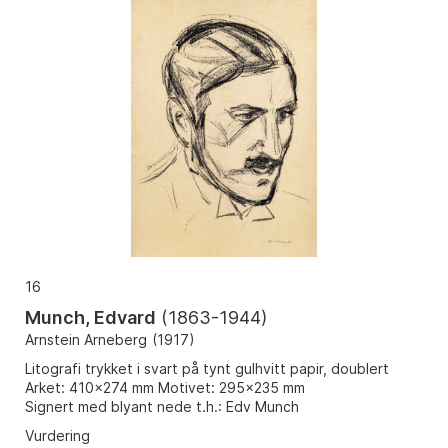
16
Munch, Edvard
(
1863-1944
)
Arnstein Arneberg
(
1917
)
Litografi trykket i svart på tynt gulhvitt papir, doublert
Arket: 410x274 mm Motivet: 295x235 mm
Signert med blyant nede t.h.: Edv Munch
Vurdering