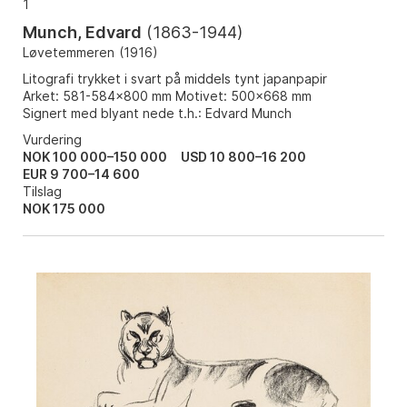
1
Munch, Edvard
(
1863-1944
)
Løvetemmeren
(
1916
)
Litografi trykket i svart på middels tynt japanpapir
Arket: 581-584x800 mm Motivet: 500x668 mm
Signert med blyant nede t.h.: Edvard Munch
Vurdering
NOK 100 000–150 000
USD 10 800–16 200
EUR 9 700–14 600
Tilslag
NOK
175 000