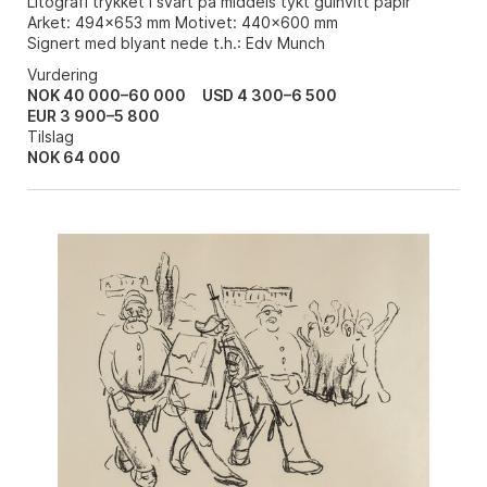
Litografi trykket i svart på middels tykt gulhvitt papir
Arket: 494x653 mm Motivet: 440x600 mm
Signert med blyant nede t.h.: Edv Munch
Vurdering
NOK 40 000–60 000
USD 4 300–6 500
EUR 3 900–5 800
Tilslag
NOK
64 000