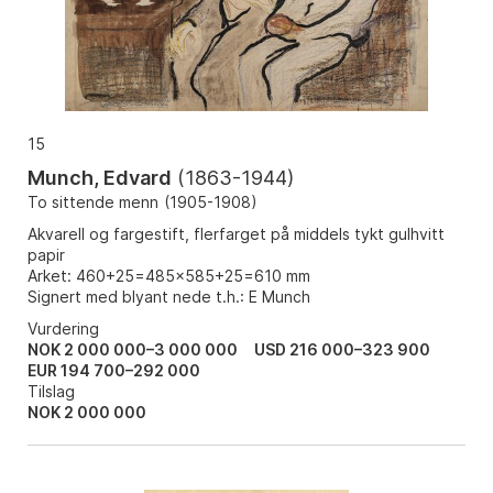
15
Munch, Edvard
(
1863-1944
)
To sittende menn
(
1905-1908
)
Akvarell og fargestift, flerfarget på middels tykt gulhvitt
papir
Arket: 460+25=485x585+25=610 mm
Signert med blyant nede t.h.: E Munch
Vurdering
NOK 2 000 000–3 000 000
USD 216 000–323 900
EUR 194 700–292 000
Tilslag
NOK
2 000 000