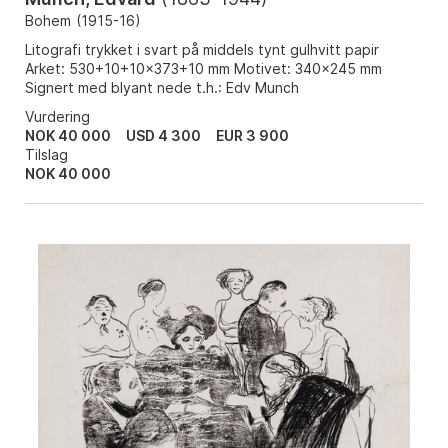
Bohem
(
1915-16
)
Litografi trykket i svart på middels tynt gulhvitt papir
Arket: 530+10+10x373+10 mm Motivet: 340x245 mm
Signert med blyant nede t.h.: Edv Munch
Vurdering
NOK 40 000
USD 4 300
EUR 3 900
Tilslag
NOK
40 000