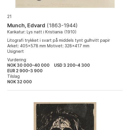
21
Munch, Edvard
(
1863-1944
)
Karikatur: Lys natt i Kristiania
(
1910
)
Litografi trykket i svart på middels tynt gulhvitt papir
Arket: 405x578 mm Motivet: 328x417 mm
Usignert
Vurdering
NOK 30 000–40 000
USD 3 200–4 300
EUR 2 900–3 900
Tilslag
NOK
32 000