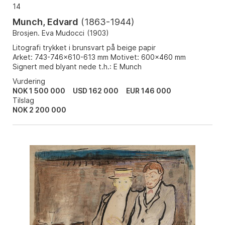
14
Munch, Edvard
(
1863-1944
)
Brosjen. Eva Mudocci
(
1903
)
Litografi trykket i brunsvart på beige papir
Arket: 743-746x610-613 mm Motivet: 600x460 mm
Signert med blyant nede t.h.: E Munch
Vurdering
NOK 1 500 000
USD 162 000
EUR 146 000
Tilslag
NOK
2 200 000