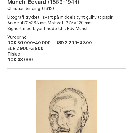
Munch, Edvard
(
1863-1944
)
Christian Sinding
(
1912
)
Litografi trykket i svart på middels tynt gulhvitt papir
Arket: 470x368 mm Motivet: 275x220 mm
Signert med blyant nede t.h.: Edv Munch
Vurdering
NOK 30 000–40 000
USD 3 200–4 300
EUR 2 900–3 900
Tilslag
NOK
48 000