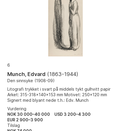
6
Munch, Edvard
(
1863-1944
)
Den sinnsyke
(
1908-09
)
Litografi trykket i svart på middels tykt gulhvitt papir
Arket: 315-318x140x153 mm Motivet: 250x120 mm
Signert med blyant nede t.h.: Edv. Munch
Vurdering
NOK 30 000–40 000
USD 3 200–4 300
EUR 2 900–3 900
Tilslag
NOK
74 000