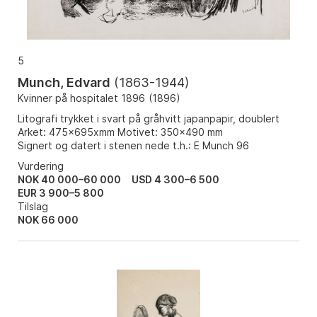
5
Munch, Edvard
(
1863-1944
)
Kvinner på hospitalet 1896
(
1896
)
Litografi trykket i svart på gråhvitt japanpapir, doublert
Arket: 475x695xmm Motivet: 350x490 mm
Signert og datert i stenen nede t.h.: E Munch 96
Vurdering
NOK 40 000–60 000
USD 4 300–6 500
EUR 3 900–5 800
Tilslag
NOK
66 000