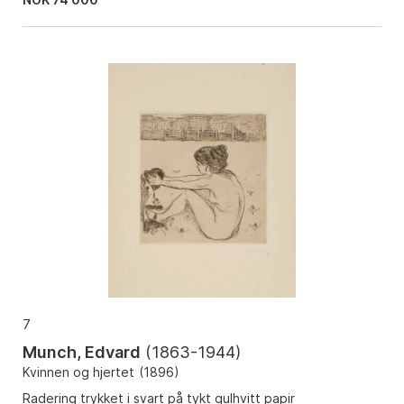
7
Munch, Edvard
(
1863-1944
)
Kvinnen og hjertet
(
1896
)
Radering trykket i svart på tykt gulhvitt papir