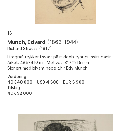
18
Munch, Edvard
(
1863-1944
)
Richard Strauss
(
1917
)
Litografi trykket i svart på middels tynt gulhvitt papir
Arket: 485x410 mm Motivet: 317x215 mm
Signert med blyant nede t.h.: Edv Munch
Vurdering
NOK 40 000
USD 4 300
EUR 3 900
Tilslag
NOK
52 000