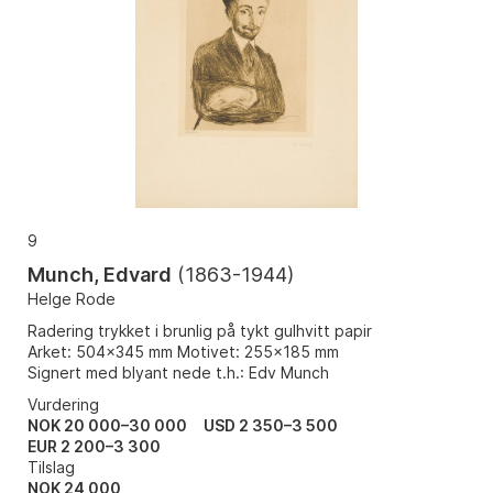
9
Munch, Edvard
(
1863-1944
)
Helge Rode
Radering trykket i brunlig på tykt gulhvitt papir
Arket: 504x345 mm Motivet: 255x185 mm
Signert med blyant nede t.h.: Edv Munch
Vurdering
NOK 20 000–30 000
USD 2 350–3 500
EUR 2 200–3 300
Tilslag
NOK
24 000