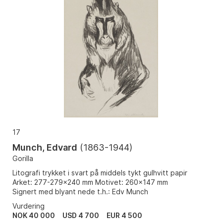
17
Munch, Edvard
(
1863-1944
)
Gorilla
Litografi trykket i svart på middels tykt gulhvitt papir
Arket: 277-279x240 mm Motivet: 260x147 mm
Signert med blyant nede t.h.: Edv Munch
Vurdering
NOK 40 000
USD 4 700
EUR 4 500