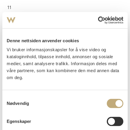
11
Munch, Edvard
(
1863-1944
)
Teaterprogram: Jean Gabriel Borkman
Litografi trykket i svart på middels tynt gulhvitt papir
Arket: 281x382 mm Motivet: 210x320 mm
Denne nettsiden anvender cookies
Signert i steinen to steder nede t.h.: E Munch
Vi bruker informasjonskapsler for å vise video og
Vurdering
NOK 100 000–150 000
USD 12 000–17 500
kataloginnhold, tilpasse innhold, annonser og sosiale
EUR 11 000–16 500
medier, samt analysere trafikk. Informasjon deles med
Usolgt
våre partnere, som kan kombinere den med annen data
om deg.
Samtykkevalg
Nødvendig
Egenskaper