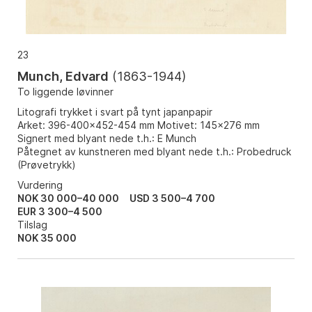
23
Munch, Edvard
(
1863-1944
)
To liggende løvinner
Litografi trykket i svart på tynt japanpapir
Arket: 396-400x452-454 mm Motivet: 145x276 mm
Signert med blyant nede t.h.: E Munch
Påtegnet av kunstneren med blyant nede t.h.: Probedruck
(Prøvetrykk)
Vurdering
NOK 30 000–40 000
USD 3 500–4 700
EUR 3 300–4 500
Tilslag
NOK
35 000