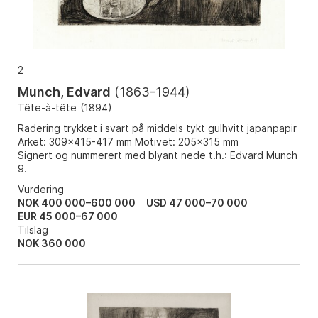
2
Munch, Edvard
(
1863-1944
)
Tête-à-tête
(
1894
)
Radering trykket i svart på middels tykt gulhvitt japanpapir
Arket: 309x415-417 mm Motivet: 205x315 mm
Signert og nummerert med blyant nede t.h.: Edvard Munch
9.
Vurdering
NOK 400 000–600 000
USD 47 000–70 000
EUR 45 000–67 000
Tilslag
NOK
360 000