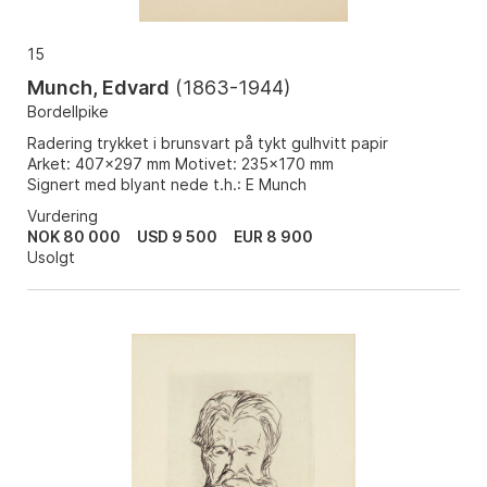
15
Munch, Edvard
(
1863-1944
)
Bordellpike
Radering trykket i brunsvart på tykt gulhvitt papir
Arket: 407x297 mm Motivet: 235x170 mm
Signert med blyant nede t.h.: E Munch
Vurdering
NOK 80 000
USD 9 500
EUR 8 900
Usolgt