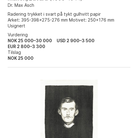
Dr. Max Asch
Radering trykket i svart på tykt gulhvitt papir
Arket: 395-398x275-276 mm Motivet: 250x176 mm
Usignert
Vurdering
NOK 25 000–30 000
USD 2 900–3 500
EUR 2 800–3 300
Tilslag
NOK
25 000