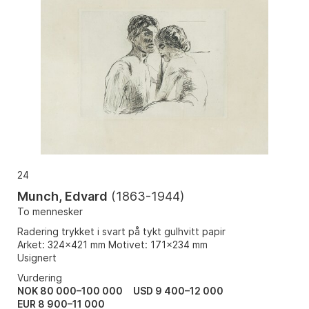
24
Munch, Edvard
(
1863-1944
)
To mennesker
Radering trykket i svart på tykt gulhvitt papir
Arket: 324x421 mm Motivet: 171x234 mm
Usignert
Vurdering
NOK 80 000–100 000
USD 9 400–12 000
EUR 8 900–11 000