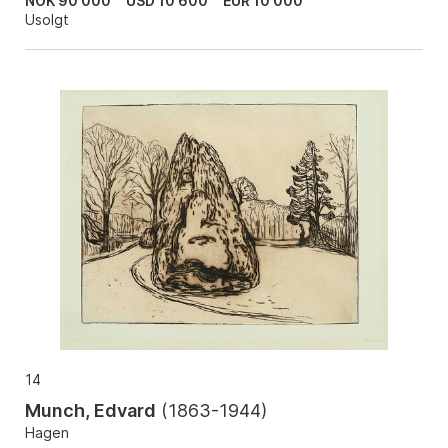
NOK 90 000
USD 10 600
EUR 10 000
Usolgt
14
Munch, Edvard
(
1863-1944
)
Hagen