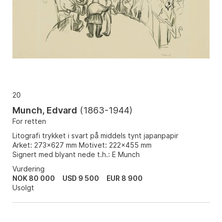
20
Munch, Edvard
(
1863-1944
)
For retten
Litografi trykket i svart på middels tynt japanpapir
Arket: 273x627 mm Motivet: 222x455 mm
Signert med blyant nede t.h.: E Munch
Vurdering
NOK 80 000
USD 9 500
EUR 8 900
Usolgt