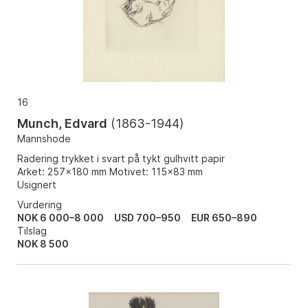
16
Munch, Edvard
(
1863-1944
)
Mannshode
Radering trykket i svart på tykt gulhvitt papir
Arket: 257x180 mm Motivet: 115x83 mm
Usignert
Vurdering
NOK 6 000–8 000
USD 700–950
EUR 650–890
Tilslag
NOK
8 500