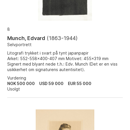
8
Munch, Edvard
(
1863-1944
)
Selvportrett
Litografi trykket i svart på tynt japanpapir
Arket: 552-558x400-407 mm Motivet: 455x319 mm
Signert med blyant nede t.h.: Edv. Munch (Det er en viss
usikkerhet om signaturens autentisitet).
Vurdering
NOK 500 000
USD 59 000
EUR 55 000
Usolgt