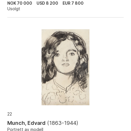
NOK 70 000
USD 8 200
EUR 7 800
Usolgt
22
Munch, Edvard
(
1863-1944
)
Portrett av modell