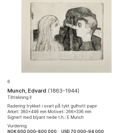
6
Munch, Edvard
(
1863-1944
)
Tiltrekning II
Radering trykket i svart på tykt gulhvitt papir
Arket: 380x446 mm Motivet: 266x336 mm
Signert med blyant nede t.h.: E Munch
Vurdering
NOK 600 000–800 000
USD 70 000–94 000