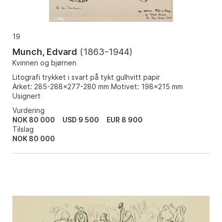
19
Munch, Edvard
(
1863-1944
)
Kvinnen og bjørnen
Litografi trykket i svart på tykt gulhvitt papir
Arket: 285-288x277-280 mm Motivet: 198x215 mm
Usignert
Vurdering
NOK 80 000
USD 9 500
EUR 8 900
Tilslag
NOK
80 000