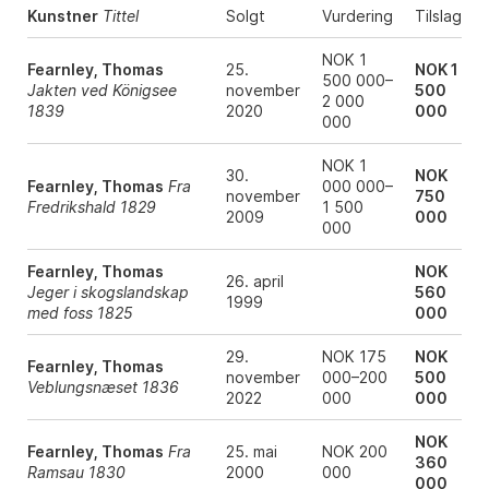
Kunstner
Tittel
Solgt
Vurdering
Tilslag
NOK 1
Fearnley, Thomas
25.
NOK 1
500 000–
Jakten ved Königsee
november
500
2 000
1839
2020
000
000
NOK 1
30.
NOK
Fearnley, Thomas
Fra
000 000–
november
750
Fredrikshald 1829
1 500
2009
000
000
Fearnley, Thomas
NOK
26. april
Jeger i skogslandskap
560
1999
med foss 1825
000
29.
NOK 175
NOK
Fearnley, Thomas
november
000–200
500
Veblungsnæset 1836
2022
000
000
NOK
Fearnley, Thomas
Fra
25. mai
NOK 200
360
Ramsau 1830
2000
000
000