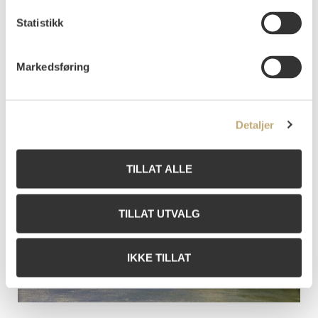
Statistikk
Fearnley, Thomas
Sjøstudie, Napoli-golfen 1834
NOK 80 000–100 000
Markedsføring
Tilslag NOK 125 000 (2024)
Detaljer
TILLAT ALLE
TILLAT UTVALG
IKKE TILLAT