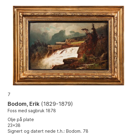
7
Bodom, Erik
(
1829-1879
)
Foss med sagbruk 1878
Olje på plate
23x38
Signert og datert nede t.h.: Bodom. 78