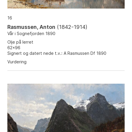
16
Rasmussen, Anton
(
1842-1914
)
Vår i Sognefjorden 1890
Olje på lerret
62x96
Signert og datert nede t.v.: A Rasmussen Df 1890
Vurdering