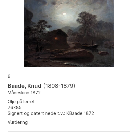
6
Baade, Knud
(
1808-1879
)
Måneskinn 1872
Olje på lerret
76x85
Signert og datert nede t.v.: KBaade 1872
Vurdering