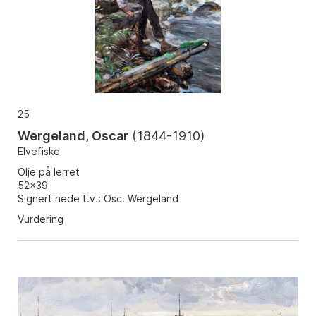
25
Wergeland, Oscar
(
1844-1910
)
Elvefiske
Olje på lerret
52x39
Signert nede t.v.: Osc. Wergeland
Vurdering