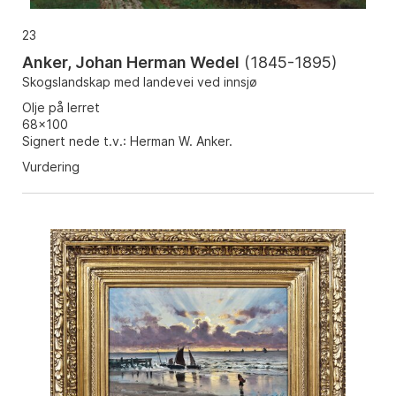
23
Anker, Johan Herman Wedel
(
1845-1895
)
Skogslandskap med landevei ved innsjø
Olje på lerret
68x100
Signert nede t.v.: Herman W. Anker.
Vurdering