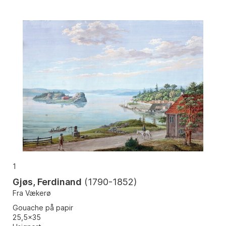
1
Gjøs, Ferdinand
(
1790-1852
)
Fra Vækerø
Gouache på papir
25,5x35