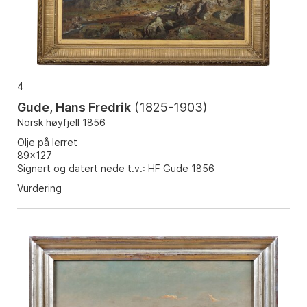
4
Gude, Hans Fredrik
(
1825-1903
)
Norsk høyfjell 1856
Olje på lerret
89x127
Signert og datert nede t.v.: HF Gude 1856
Vurdering