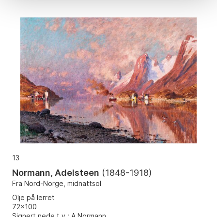
13
Normann, Adelsteen
(
1848-1918
)
Fra Nord-Norge, midnattsol
Olje på lerret
72x100
Signert nede t.v.: A Normann