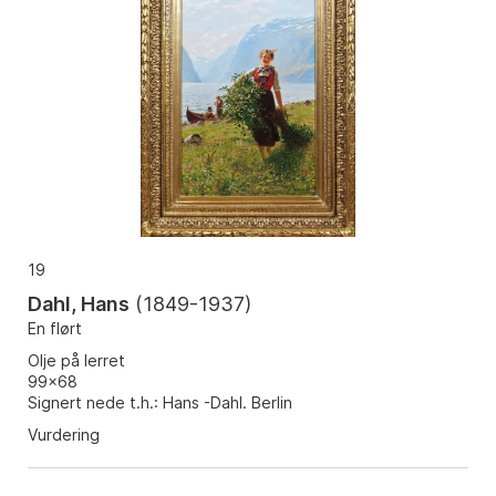
19
Dahl, Hans
(
1849-1937
)
En flørt
Olje på lerret
99x68
Signert nede t.h.: Hans -Dahl. Berlin
Vurdering