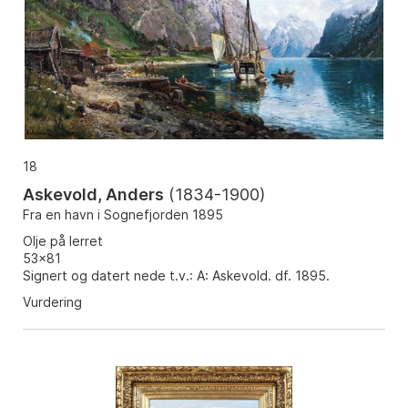
18
Askevold, Anders
(
1834-1900
)
Fra en havn i Sognefjorden 1895
Olje på lerret
53x81
Signert og datert nede t.v.: A: Askevold. df. 1895.
Vurdering