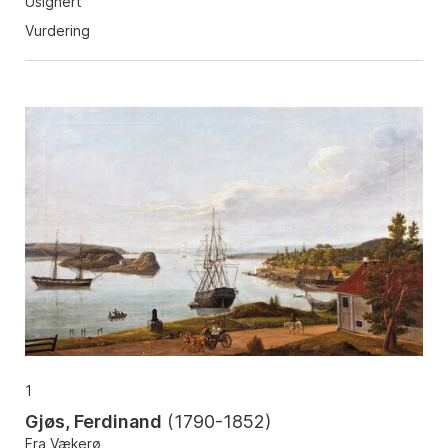
Usignert
Vurdering
1
Gjøs, Ferdinand
(
1790-1852
)
Fra Vækerø