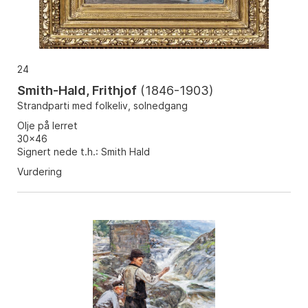
24
Smith-Hald, Frithjof
(
1846-1903
)
Strandparti med folkeliv, solnedgang
Olje på lerret
30x46
Signert nede t.h.: Smith Hald
Vurdering