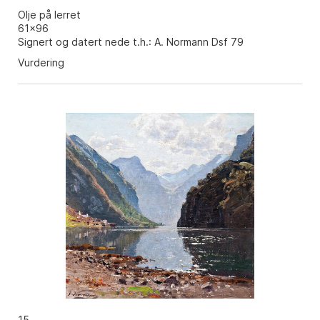
Olje på lerret
61x96
Signert og datert nede t.h.: A. Normann Dsf 79
Vurdering
15