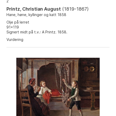
2
Printz, Christian August
(
1819-1867
)
Hane, høne, kyllinger og katt 1858
Olje på lerret
91x119
Signert midt på t.v.: A Printz. 1858.
Vurdering