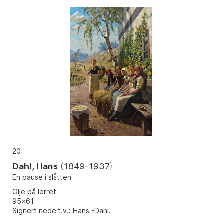
20
Dahl, Hans
(
1849-1937
)
En pause i slåtten
Olje på lerret
95x61
Signert nede t.v.: Hans -Dahl.