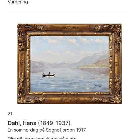
Vurdering
21
Dahl, Hans
(
1849-1937
)
En sommerdag på Sognefjorden 1917
Olje på lerret oppklebet på plate