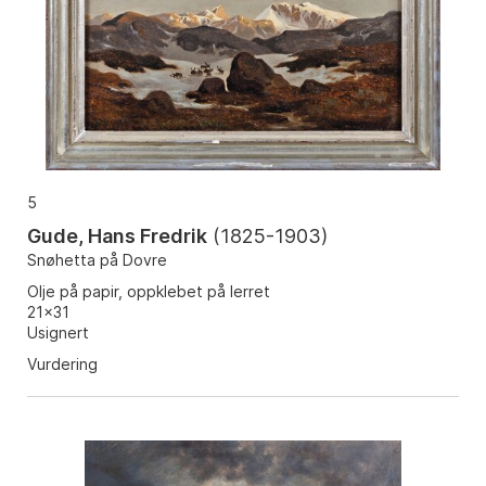
5
Gude, Hans Fredrik
(
1825-1903
)
Snøhetta på Dovre
Olje på papir, oppklebet på lerret
21x31
Usignert
Vurdering