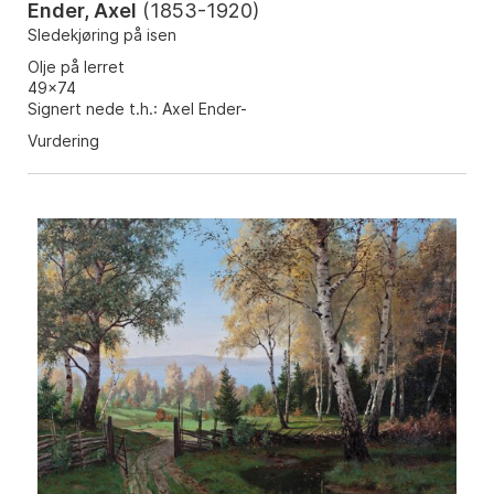
Ender, Axel
(
1853-1920
)
Sledekjøring på isen
Olje på lerret
49x74
Signert nede t.h.: Axel Ender-
Vurdering