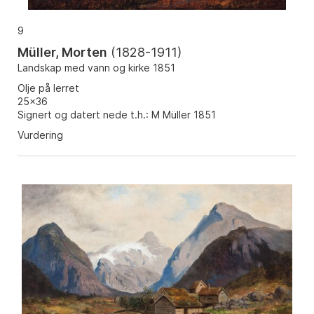
9
Müller, Morten
(
1828-1911
)
Landskap med vann og kirke 1851
Olje på lerret
25x36
Signert og datert nede t.h.: M Müller 1851
Vurdering