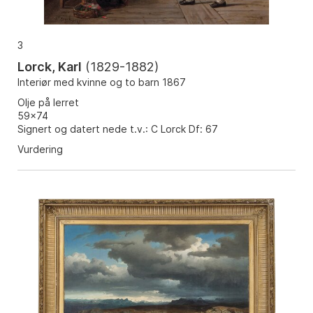
3
Lorck, Karl
(
1829-1882
)
Interiør med kvinne og to barn 1867
Olje på lerret
59x74
Signert og datert nede t.v.: C Lorck Df: 67
Vurdering