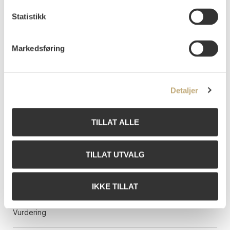
Statistikk
Markedsføring
Detaljer
TILLAT ALLE
12
Sørensen, Jørgen
(
1861-1894
)
Fra Vandsjø ved Moss 1881
TILLAT UTVALG
Olje på lerret
41x69
IKKE TILLAT
Signert, stedsbestemt og datert nede t.v.: Vandsjø Jørgen
Sørensen 81
Vurdering