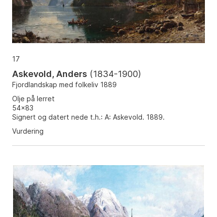
17
Askevold, Anders
(
1834-1900
)
Fjordlandskap med folkeliv 1889
Olje på lerret
54x83
Signert og datert nede t.h.: A: Askevold. 1889.
Vurdering