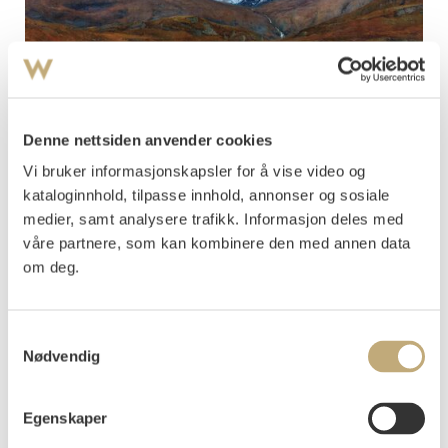
Denne nettsiden anvender cookies
11
Vi bruker informasjonskapsler for å vise video og
Kaulum, Haakon
(
1863-1933
)
kataloginnhold, tilpasse innhold, annonser og sosiale
Store Skagastølstind 1897
medier, samt analysere trafikk. Informasjon deles med
våre partnere, som kan kombinere den med annen data
Olje på lerret
170x290
om deg.
Signert og datert nede t.h.: Kaulum 97
Vurdering
NOK 200 000
Samtykkevalg
Nødvendig
Egenskaper