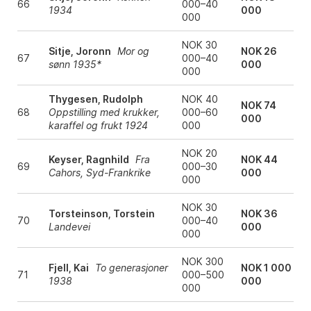
66
000–40
1934
000
000
NOK 30
Sitje, Joronn
Mor og
NOK 26
67
000–40
sønn 1935*
000
000
Thygesen, Rudolph
NOK 40
NOK 74
68
Oppstilling med krukker,
000–60
000
karaffel og frukt 1924
000
NOK 20
Keyser, Ragnhild
Fra
NOK 44
69
000–30
Cahors, Syd-Frankrike
000
000
NOK 30
Torsteinson, Torstein
NOK 36
70
000–40
Landevei
000
000
NOK 300
Fjell, Kai
To generasjoner
NOK 1 000
71
000–500
1938
000
000