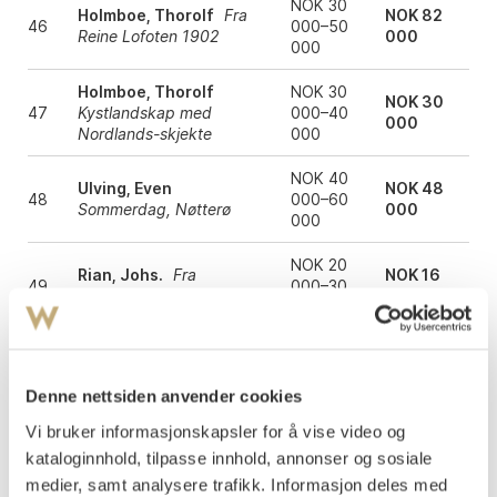
NOK 30
Holmboe, Thorolf
Fra
NOK 82
46
000–50
Reine Lofoten 1902
000
000
Holmboe, Thorolf
NOK 30
NOK 30
47
Kystlandskap med
000–40
000
Nordlands-skjekte
000
NOK 40
Ulving, Even
NOK 48
48
000–60
Sommerdag, Nøtterø
000
000
NOK 20
Rian, Johs.
Fra
NOK 16
49
000–30
Namdalen
000
000
NOK 2
000 000–
NOK 2 200
50
Astrup, Nikolai
Groveir
3 000
000
Denne nettsiden anvender cookies
000
Vi bruker informasjonskapsler for å vise video og
kataloginnhold, tilpasse innhold, annonser og sosiale
NOK 100
Kavli, Arne
Kvinne ved
NOK 150
51
000–150
medier, samt analysere trafikk. Informasjon deles med
grind
000