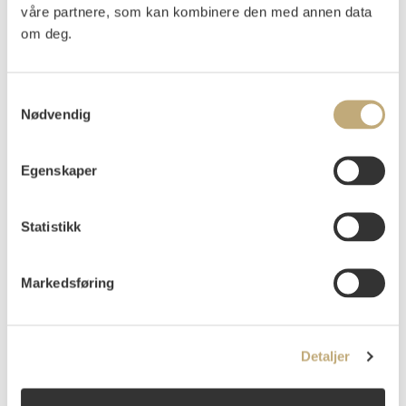
000
våre partnere, som kan kombinere den med annen data
om deg.
NOK 20
Wetlesen, Wilhelm
Ung
NOK 76
52
000–30
kvinne med katt 1908
000
000
Samtykkevalg
NOK 100
Nødvendig
Sohlberg, Harald
NOK 145
53
000–120
Vinternatt i Rondane 1917
000
000
Egenskaper
NOK 300
Erichsen, Thorvald
Fra
NOK 280
54
000–400
Gausdal
000
000
Statistikk
NOK 300
Sørensen, Henrik
Under
NOK 300
55
000–500
treet 1915
000
Markedsføring
000
Karsten, Ludvig
NOK 900
NOK 750
57
Stående modell
000
000
Detaljer
NOK 150
Thygesen, Rudolph
NOK 135
59
000–200
Familien 1920
000