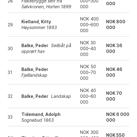
28
Fiskebrygge sett fra
000–300
000
Sølvkronen, Horten 1899
000
NOK 400
Kielland, Kitty
NOK 800
29
000–600
Høysommer 1893
000
000
NOK 30
Balke, Peder
Seilbåt på
NOK 36
30
000–40
opprørt hav
000
000
NOK 50
Balke, Peder
NOK 46
31
000–70
Fjelllandskap
000
000
NOK 40
NOK 70
32
Balke, Peder
Landskap
000–60
000
000
Tidemand, Adolph
NOK 6 000
33
Sognebud 1863
000
NOK 300
NOK 550