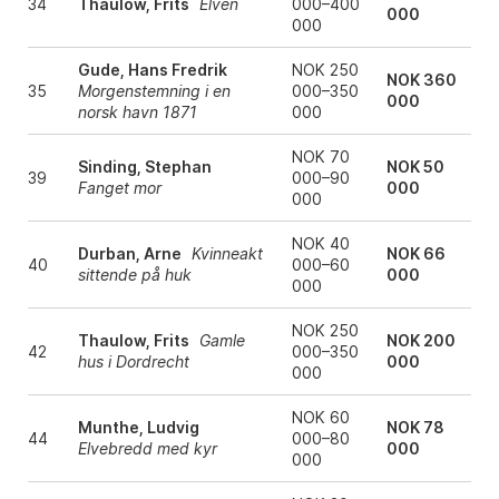
34
Thaulow, Frits
Elven
000–400
000
000
Gude, Hans Fredrik
NOK 250
NOK 360
35
Morgenstemning i en
000–350
000
norsk havn 1871
000
NOK 70
Sinding, Stephan
NOK 50
39
000–90
Fanget mor
000
000
NOK 40
Durban, Arne
Kvinneakt
NOK 66
40
000–60
sittende på huk
000
000
NOK 250
Thaulow, Frits
Gamle
NOK 200
42
000–350
hus i Dordrecht
000
000
NOK 60
Munthe, Ludvig
NOK 78
44
000–80
Elvebredd med kyr
000
000