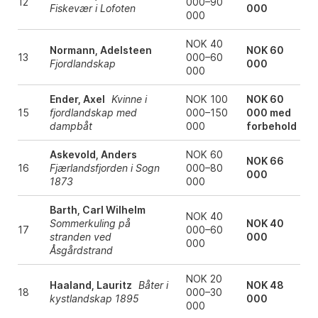
12
000–90
Fiskevær i Lofoten
000
000
NOK 40
Normann, Adelsteen
NOK 60
13
000–60
Fjordlandskap
000
000
Ender, Axel
Kvinne i
NOK 100
NOK 60
15
fjordlandskap med
000–150
000 med
dampbåt
000
forbehold
Askevold, Anders
NOK 60
NOK 66
16
Fjærlandsfjorden i Sogn
000–80
000
1873
000
Barth, Carl Wilhelm
NOK 40
Sommerkuling på
NOK 40
17
000–60
stranden ved
000
000
Åsgårdstrand
NOK 20
Haaland, Lauritz
Båter i
NOK 48
18
000–30
kystlandskap 1895
000
000