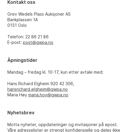
Kontakt oss
Grev Wedels Plass Auksjoner AS
Bankplassen 1A
0151 Oslo
Telefon: 22 86 21 86
E-post:
post@gwpa.no
Åpningstider
Mandag – fredag kl. 10-17, kun etter avtale med:
Hans Richard Elgheim 920 42 306,
hansrichard.elgheim@gwpa.no
Maria Høy
maria.hoy@gwpa.no
Nyhetsbrev
Motta nyheter, oppdateringer og invitasjoner på epost.
Våre adresselister er strengt konfidensielle og deles ikke