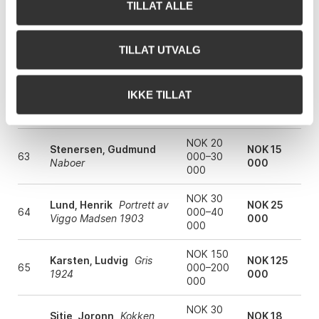
000
TILLAT ALLE
NOK 40
Strøm, Halfdan
Sommer
NOK 54
61
000–60
TILLAT UTVALG
1937
000
000
NOK 15
Storstein, Aage
NOK 15
IKKE TILLAT
62
000–20
Åkerlandskap med hus
000
000
NOK 20
Stenersen, Gudmund
NOK 15
63
000–30
Naboer
000
000
NOK 30
Lund, Henrik
Portrett av
NOK 25
64
000–40
Viggo Madsen 1903
000
000
NOK 150
Karsten, Ludvig
Gris
NOK 125
65
000–200
1924
000
000
NOK 30
Sitje, Joronn
Kokken
NOK 18