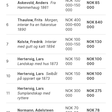
NOK 100
Askevold, Anders
Fra
NOK 85
5
000–150
Hammerhaug 1861
000
000
Thaulow, Frits
Morgen,
NOK 400
NOK 840
6
interiør fra en fiskerstue
000–600
000
1890
000
NOK 100
Kolstø, Fredrik
Interiør
NOK 130
7
000–150
med gutt og katt 1894
000
000
Hertervig, Lars
NOK 150
NOK 100
9
Landskap med hus 1873
000
000
Hertervig, Lars
Seilbåt
NOK 150
NOK 100
10
på opprørt sjø 1873
000
000
Hertervig, Lars
NOK 300
NOK 275
11
Sumplandskap med
000
000
ryttere
NOK 70
Normann, Adelsteen
NOK 78