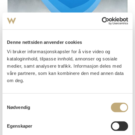
Denne nettsiden anvender cookies
Gundersen, Gunnar S.
Vi bruker informasjonskapsler for å vise video og
Komposisjon
NOK 400 000–600 000
kataloginnhold, tilpasse innhold, annonser og sosiale
medier, samt analysere trafikk. Informasjon deles med
Tilslag NOK 380 000 (2017)
våre partnere, som kan kombinere den med annen data
om deg.
Samtykkevalg
Nødvendig
Egenskaper