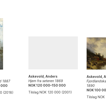
Askevold, Anders
Askevold, 
Hjem fra seteren 1869
ed 1887
Fjordlands
NOK 120 000–150 000
 000
1890
NOK 100 0
Tilslag NOK 120 000 (2001)
00 (2018)
Tilslag NOK