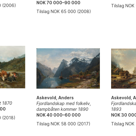
NOK 70 000–90 000
0 (2006)
Tilslag NOK
Tilslag NOK 65 000 (2008)
Askevold, Anders
Askevold, 
t 1870
Fjordlandskap med folkeliv,
Fjordlandska
000
dampbåten kommer 1890
1893
NOK 40 000–60 000
NOK 30 00
0 (2018)
Tilslag NOK 58 000 (2017)
Tilslag NOK