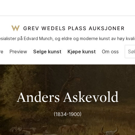
sialister på Edvard Munch, og eldre og moderne kunst av høy kvali
re
Preview
Selge kunst
Kjøpe kunst
Om oss
Anders Askevold
(1834-1900)