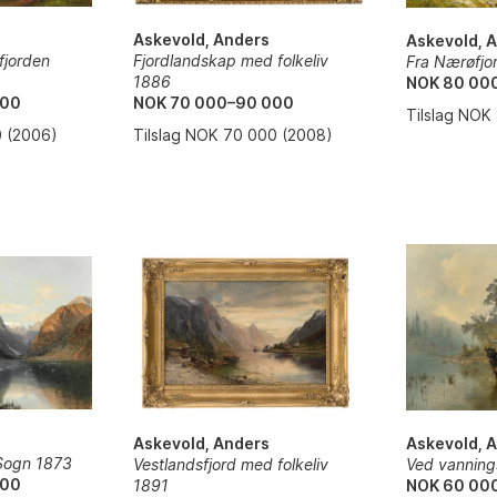
Askevold, Anders
Askevold, 
fjorden
Fjordlandskap med folkeliv
Fra Nærøfjo
1886
NOK 80 00
000
NOK 70 000–90 000
Tilslag NOK
0 (2006)
Tilslag NOK 70 000 (2008)
Askevold, Anders
Askevold, 
 Sogn 1873
Vestlandsfjord med folkeliv
Ved vanning
000
1891
NOK 60 00